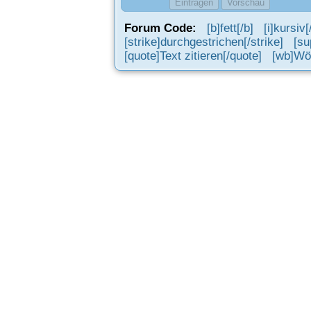
Forum Code:
[b]fett[/b]
[i]kursiv[/
[strike]durchgestrichen[/strike]
[su
[quote]Text zitieren[/quote]
[wb]Wör