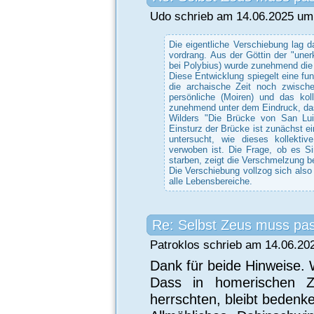
Udo schrieb am 14.06.2025 um 
Die eigentliche Verschiebung lag d
vordrang. Aus der Göttin der "uner
bei Polybius) wurde zunehmend die
Diese Entwicklung spiegelt eine f
die archaische Zeit noch zwisch
persönliche (Moiren) und das kol
zunehmend unter dem Eindruck, dass
Wilders "Die Brücke von San Luis
Einsturz der Brücke ist zunächst ei
untersucht, wie dieses kollektiv
verwoben ist. Die Frage, ob es S
starben, zeigt die Verschmelzung b
Die Verschiebung vollzog sich also
alle Lebensbereiche.
Re: Selbst Zeus muss pa
Patroklos schrieb am 14.06.20
Dank für beide Hinweise. W
Dass in homerischen Z
herrschten, bleibt bedenk