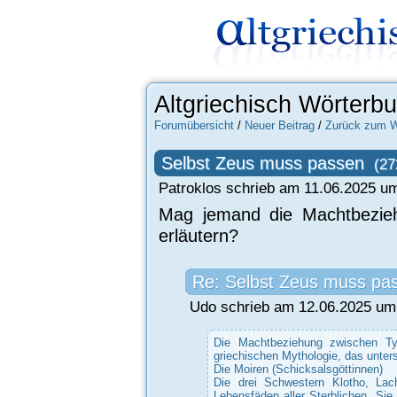
Altgriechisch Wörterb
Forumübersicht
/
Neuer Beitrag
/
Zurück zum W
Selbst Zeus muss passen
(27
Patroklos schrieb am 11.06.2025 um
Mag jemand die Machtbezie
erläutern?
Re: Selbst Zeus muss pa
Udo schrieb am 12.06.2025 um 
Die Machtbeziehung zwischen Ty
griechischen Mythologie, das untersc
Die Moiren (Schicksalsgöttinnen)
Die drei Schwestern Klotho, La
Lebensfäden aller Sterblichen. Sie