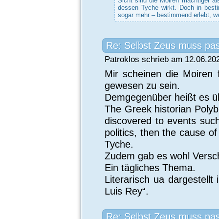
Sicht sind die Moiren mächtiger a
dessen Tyche wirkt. Doch in bes
sogar mehr – bestimmend erlebt, wa
Re: Selbst Zeus muss pa
Patroklos schrieb am 12.06.20
Mir scheinen die Moiren f
gewesen zu sein.
Demgegenüber heißt es ü
The Greek historian Polyb
discovered to events such
politics, then the cause of
Tyche.
Zudem gab es wohl Versc
Ein tägliches Thema.
Literarisch ua dargestell
Luis Rey“.
Re: Selbst Zeus muss pa