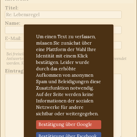
Titel
:
Name:
Um einen Text zu verfassen,
E-Mail:
müssen Sie zunächst über
eine Plattform der Wahl Ihre
Bei freiwilliger Angabe der E-Mail-Adresse werden Sie über
Identität mit einem Klick
Antworten auf Ihren Beitrag informiert. Dies kann jederzeit beendet
bestätigen. Leider wurde
werden. Kontrollieren Sie ggf. den Spam-Ordner.
durch das erhöhte
Eintrag:
Aufkommen von anonymen
Spam und Beleidigungen diese
Zusatzfunktion notwendig.
Auf der Seite werden keine
Informationen der sozialen
Netzwerke für andere
sichtbar oder weitergegeben.
Bestätigung über Google
Bestätigung über Facebook