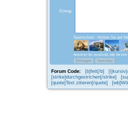
Eintrag:
Spamschutz - klicken Sie auf fo
Aktivieren Sie JavaScript, falls Sie kei
Forum Code:
[b]fett[/b]
[i]kursiv[/
[strike]durchgestrichen[/strike]
[su
[quote]Text zitieren[/quote]
[wb]Wör