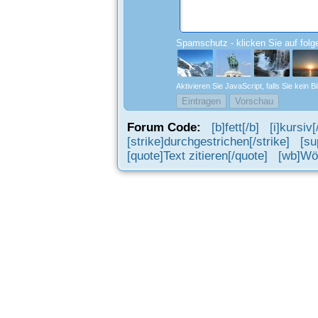
Spamschutz - klicken Sie auf folg
Aktivieren Sie JavaScript, falls Sie kein 
Forum Code:
[b]fett[/b]
[i]kursiv[/
[strike]durchgestrichen[/strike]
[su
[quote]Text zitieren[/quote]
[wb]Wör