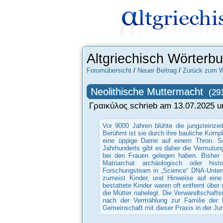
Altgriechisch Wörterb
Forumübersicht
/
Neuer Beitrag
/
Zurück zum W
Neolithische Muttermacht
(29
Γραικύλος schrieb am 13.07.2025 u
Vor 9000 Jahren blühte die jungsteinzei
Berühmt ist sie durch ihre bauliche Kompl
eine üppige Dame auf einem Thron. Sei
Jahrhunderts gibt es daher die Vermutung
bei den Frauen gelegen haben. Bisher i
Matriarchat archäologisch oder his
Forschungsteam in „Science“ DNA-Unters
zumeist Kinder, und Hinweise auf eine
bestattete Kinder waren oft entfernt über
die Mütter nahelegt. Die Verwandtschaft
nach der Vermählung zur Familie der 
Gemeinschaft mit dieser Praxis in der Jun