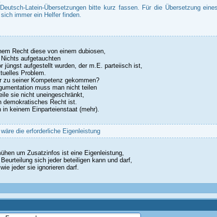
.
Deutsch-Latein-Übersetzungen bitte kurz fassen. Für die Übersetzung eine
 sich immer ein Helfer finden.
hem Recht diese von einem dubiosen,
Nichts aufgetauchten
 jüngst aufgestellt wurden, der m.E. parteiisch ist,
ktuelles Problem.
er zu seiner Kompetenz gekommen?
gumentation muss man nicht teilen
eile sie nicht uneingeschränkt,
 demokratisches Recht ist.
n in keinem Einparteienstaat (mehr).
wäre die erforderliche Eigenleistung
hen um Zusatzinfos ist eine Eigenleistung,
Beurteilung sich jeder beteiligen kann und darf,
ie jeder sie ignorieren darf.