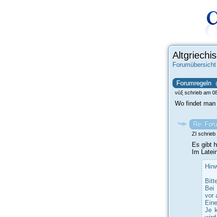
Altgriech
Forumübersicht
Forumregeln
νύξ schrieb am 0
Wo findet man 
Re: For
ZI schrieb
Es gibt 
Im Latein
Hinw
Bitt
Bei
vor 
Eine
Je k