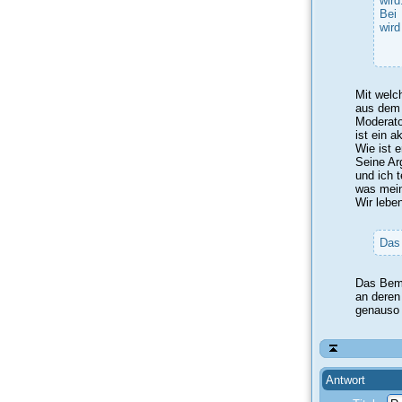
wird
Bei 
wird
Mit welc
aus dem 
Moderator
ist ein a
Wie ist 
Seine Ar
und ich t
was mein
Wir lebe
Das 
Das Bemü
an deren 
genauso w
Antwort