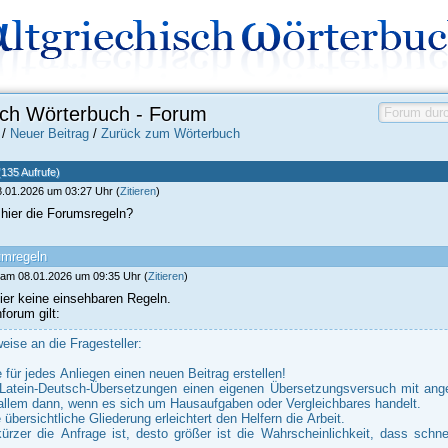
isch Wörterbuch - Forum
/
Neuer Beitrag
/
Zurück zum Wörterbuch
(135 Aufrufe)
8.01.2026 um 03:27 Uhr (
Zitieren
)
hier die Forumsregeln?
umregeln
 am 08.01.2026 um 09:35 Uhr (
Zitieren
)
hier keine einsehbaren Regeln.
forum gilt:
eise an die Fragesteller:
e für jedes Anliegen einen neuen Beitrag erstellen!
 Latein-Deutsch-Übersetzungen einen eigenen Übersetzungsversuch mit ange
allem dann, wenn es sich um Hausaufgaben oder Vergleichbares handelt.
 übersichtliche Gliederung erleichtert den Helfern die Arbeit.
ürzer die Anfrage ist, desto größer ist die Wahrscheinlichkeit, dass schne