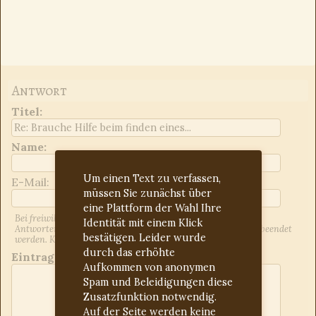
Antwort
Titel
:
Name:
Um einen Text zu verfassen,
E-Mail:
müssen Sie zunächst über
eine Plattform der Wahl Ihre
Bei freiwilliger Angabe der E-Mail-Adresse werden Sie über
Identität mit einem Klick
Antworten auf Ihren Beitrag informiert. Dies kann jederzeit beendet
bestätigen. Leider wurde
werden. Kontrollieren Sie ggf. den Spam-Ordner.
durch das erhöhte
Eintrag:
Aufkommen von anonymen
Spam und Beleidigungen diese
Zusatzfunktion notwendig.
Auf der Seite werden keine