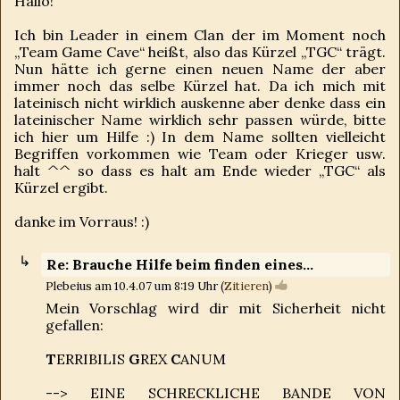
Hallo!
Ich bin Leader in einem Clan der im Moment noch
„Team Game Cave“ heißt, also das Kürzel „TGC“ trägt.
Nun hätte ich gerne einen neuen Name der aber
immer noch das selbe Kürzel hat. Da ich mich mit
lateinisch nicht wirklich auskenne aber denke dass ein
lateinischer Name wirklich sehr passen würde, bitte
ich hier um Hilfe :) In dem Name sollten vielleicht
Begriffen vorkommen wie Team oder Krieger usw.
halt ^^ so dass es halt am Ende wieder „TGC“ als
Kürzel ergibt.
danke im Vorraus! :)
Re: Brauche Hilfe beim finden eines...
Plebeius am 10.4.07 um 8:19 Uhr (
Zitieren
)
Mein Vorschlag wird dir mit Sicherheit nicht
gefallen:
T
ERRIBILIS
G
REX
C
ANUM
--> EINE SCHRECKLICHE BANDE VON