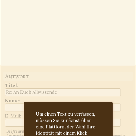
Antwort
Titel
:
Name:
Um einen Text zu verfassen,
E-Mail:
müssen Sie zunächst über
eine Plattform der Wahl Ihre
Bei freiwilliger Angabe der E-Mail-Adresse werden Sie über
Identität mit einem Klick
Antworten auf Ihren Beitrag informiert. Dies kann jederzeit beendet