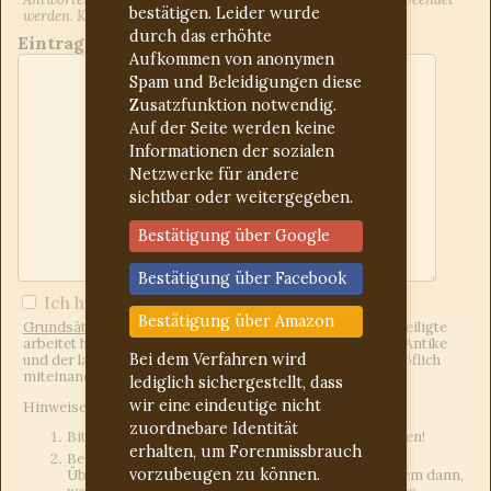
bestätigen. Leider wurde
werden. Kontrollieren Sie ggf. den Spam-Ordner.
durch das erhöhte
Eintrag:
Aufkommen von anonymen
Spam und Beleidigungen diese
Zusatzfunktion notwendig.
Auf der Seite werden keine
Informationen der sozialen
Netzwerke für andere
sichtbar oder weitergegeben.
Bestätigung über Google
Bestätigung über Facebook
Ich habe die
Forumregeln
gelesen
Bestätigung über Amazon
Grundsätzliches:
Wir sind ein freies Forum, d.h. jeder Beteiligte
arbeitet hier unentgeltlich. Uns eint das Interesse an der Antike
Bei dem Verfahren wird
und der lateinischen Sprache. Wir gehen freundlich und höflich
miteinander um.
lediglich sichergestellt, dass
wir eine eindeutige nicht
Hinweise an die Fragesteller:
zuordnebare Identität
Bitte für jedes Anliegen einen neuen Beitrag erstellen!
erhalten, um Forenmissbrauch
Bei Latein-Deutsch-Übersetzungen einen eigenen
vorzubeugen zu können.
Übersetzungsversuch mit angeben. Das gilt vor allem dann,