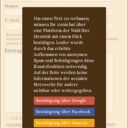
Name:
Um einen Text zu verfassen,
E-Mail:
müssen Sie zunächst über
eine Plattform der Wahl Ihre
Bei freiwilliger Angabe der E-Mail-Adresse werden Sie über
Identität mit einem Klick
Antworten auf Ihren Beitrag informiert. Dies kann jederzeit beendet
bestätigen. Leider wurde
werden. Kontrollieren Sie ggf. den Spam-Ordner.
durch das erhöhte
Eintrag:
Aufkommen von anonymen
Spam und Beleidigungen diese
Zusatzfunktion notwendig.
Auf der Seite werden keine
Informationen der sozialen
Netzwerke für andere
sichtbar oder weitergegeben.
Bestätigung über Google
Bestätigung über Facebook
Ich habe die
Forumregeln
gelesen
Bestätigung über Amazon
Grundsätzliches:
Wir sind ein freies Forum, d.h. jeder Beteiligte