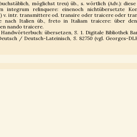
buchstäblich, möglichst treu) üb., s. wörtlich (Adv.): diese
m integrum relinquere: einenoch nichtübersetzte Ko
) v. intr. transmittere od. transire oder traicere oder tran
nach Italien üb., freto in Italiam traicere: über de
en nando traicere.
 Handwörterbuch: übersetzen, S. 1. Digitale Bibliothek Ba
Deutsch / Deutsch-Lateinisch, S. 82750 (vgl. Georges-DL