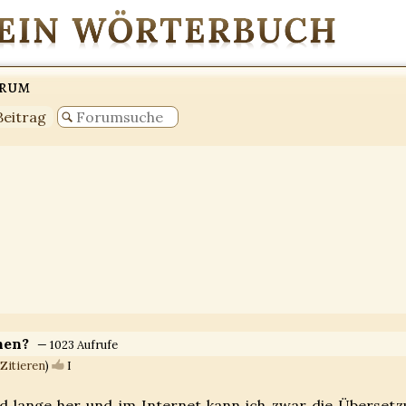
orum
Beitrag
chen?
— 1023 Aufrufe
Zitieren
)
I
 lange her und im Internet kann ich zwar die Überset