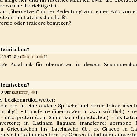
r welche die richtige ist..
as „übersetzen“ in der Bedeutung von „einen Satz von ei
etzen“ im Lateinischen heißt.
versio oder traicere benutzen?
ateinischen?
 22:47 Uhr (
Zitieren
)
II
htige Ausdruck für übersetzen in diesem Zusammenha
ateinischen?
09 Uhr (
Zitieren
)
I
ser Lexikonartikel weiter:
Rede etc. in eine andere Sprache und deren Idiom übert
m allg.). - transferre (übertragen, u. zwar wörtlich). - r
- interpretari (dem Sinne nach dolmetschen). - ins Latei
nvertere; in Latinam linguam transferre; sermone L
em Griechischen ins Lateinische üb., ex Graeco in L
aeca in Latinumvertere: ex Graeco in Latinum converte