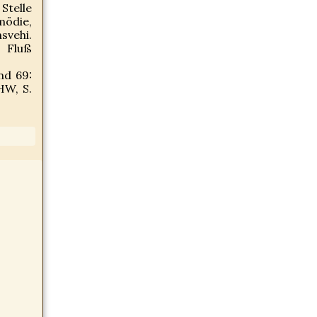
 Stelle
mödie,
svehi.
n Fluß
nd 69:
HW, S.