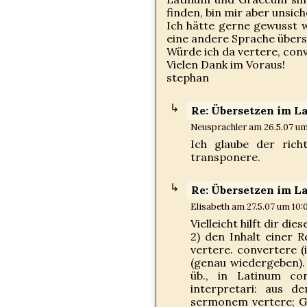
finden, bin mir aber unsiche
Ich hätte gerne gewusst w
eine andere Sprache übers
Würde ich da vertere, con
Vielen Dank im Voraus!
stephan
Re: Übersetzen im L
Neusprachler am 26.5.07 um
Ich glaube der ric
transponere.
Re: Übersetzen im L
Elisabeth am 27.5.07 um 10:
Vielleicht hilft dir die
2) den Inhalt einer 
vertere. convertere (i
(genau wiedergeben). 
üb., in Latinum co
interpretari: aus d
sermonem vertere; Gr