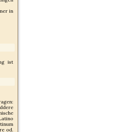
ner in
ng ist
ragen:
eddere
nische
atino
atinum
re od.