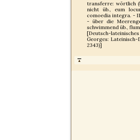
transferre: wörtlich (
nicht üb., eum locu
comoedia integra. - II
- über die Meerenge 
schwimmend üb., flum
[Deutsch-lateinisches
Georges: Lateinisch-
2343)]
▲