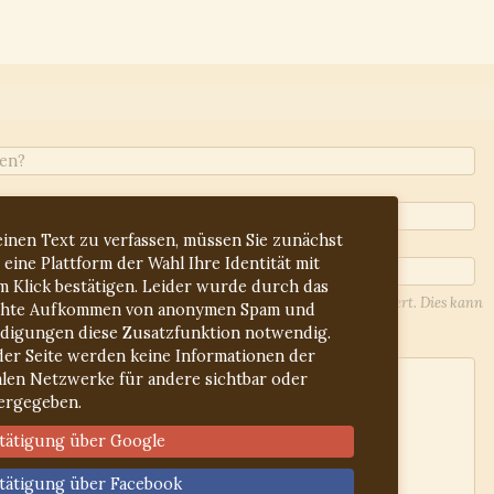
inen Text zu verfassen, müssen Sie zunächst
 eine Plattform der Wahl Ihre Identität mit
m Klick bestätigen. Leider wurde durch das
l-Adresse werden Sie über Antworten auf Ihren Beitrag informiert. Dies kann
hte Aufkommen von anonymen Spam und
lieren Sie ggf. den Spam-Ordner.
idigungen diese Zusatzfunktion notwendig.
der Seite werden keine Informationen der
alen Netzwerke für andere sichtbar oder
ergegeben.
tätigung über Google
tätigung über Facebook