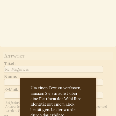
Antwort
Titel
:
Name:
Um einen Text zu verfassen,
E-Mail:
müssen Sie zunächst über
eine Plattform der Wahl Ihre
Bei freiwilliger Angabe der E-Mail-Adresse werden Sie über
Identität mit einem Klick
Antworten auf Ihren Beitrag informiert. Dies kann jederzeit beendet
bestätigen. Leider wurde
werden. Kontrollieren Sie ggf. den Spam-Ordner.
durch das erhöhte