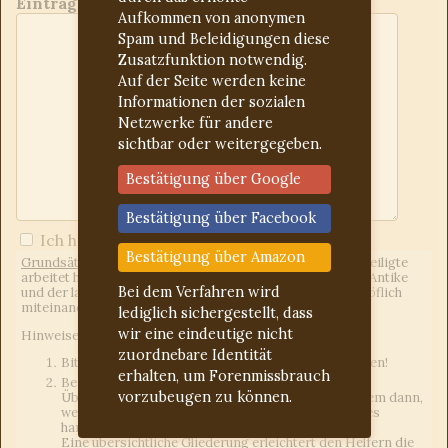
Eintrag:
Aufkommen von anonymen
Spam und Beleidigungen diese
Zusatzfunktion notwendig.
Auf der Seite werden keine
Informationen der sozialen
Netzwerke für andere
sichtbar oder weitergegeben.
Bestätigung über Google
Bestätigung über Facebook
Ich habe die
Forumregeln
gelesen
Bestätigung über Amazon
Grundsätzliches:
Wir sind ein freies Forum, d.h. jeder Beteiligte
arbeitet hier unentgeltlich. Uns eint das Interesse an der Antike
Bei dem Verfahren wird
und der lateinischen Sprache. Wir gehen freundlich und höflich
miteinander um.
lediglich sichergestellt, dass
wir eine eindeutige nicht
Hinweise an die Fragesteller:
zuordnebare Identität
Bitte für jedes Anliegen einen neuen Beitrag erstellen!
erhalten, um Forenmissbrauch
Bei Latein-Deutsch-Übersetzungen einen eigenen
vorzubeugen zu können.
Übersetzungsversuch mit angeben. Das gilt vor allem dann,
wenn es sich um Hausaufgaben oder Vergleichbares
handelt.
Eine übersichtliche Gliederung erleichtert den Helfern die