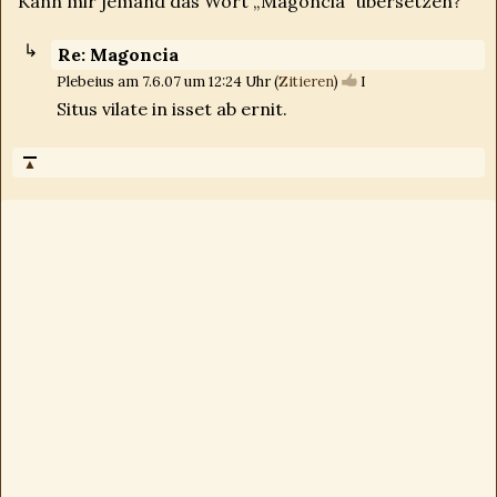
Kann mir jemand das Wort „Magoncia“ übersetzen?
Re: Magoncia
Plebeius am 7.6.07 um 12:24 Uhr (
Zitieren
)
I
Situs vilate in isset ab ernit.
▲