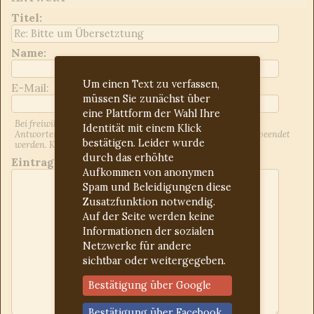
Titel
:
Name:
Um einen Text zu verfassen,
E-Mail:
müssen Sie zunächst über
eine Plattform der Wahl Ihre
Bei freiwilliger Angabe der E-Mail-Adresse werden Sie über
Identität mit einem Klick
Antworten auf Ihren Beitrag informiert. Dies kann jederzeit beendet
bestätigen. Leider wurde
werden. Kontrollieren Sie ggf. den Spam-Ordner.
durch das erhöhte
Eintrag:
Aufkommen von anonymen
Spam und Beleidigungen diese
Zusatzfunktion notwendig.
Auf der Seite werden keine
Informationen der sozialen
Netzwerke für andere
sichtbar oder weitergegeben.
Bestätigung über Google
Bestätigung über Facebook