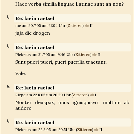
Haec verba similia linguae Latinae sunt an non?
Re: laein raetsel
me am 30.7.05 um 21:04 Uhr (
Zitieren
)
II
jaja die drogen
Re: laein raetsel
Plebeius am 31.7.05 um 9:46 Uhr (
Zitieren
)
II
Sunt pueri pueri, pueri puerilia tractant.
Vale.
Re: laein raetsel
Riepe am 22.8.05 um 20:29 Uhr (
Zitieren
)
I
Noster deuspax, unus ignisquisvir, multum ab
audere.
Re: laein raetsel
Plebeius am 22.8.05 um 20:51 Uhr (
Zitieren
)
II