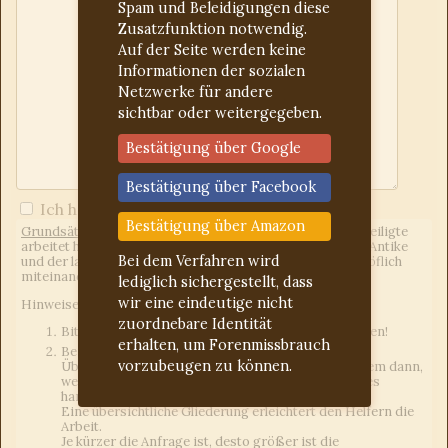
Spam und Beleidigungen diese
Zusatzfunktion notwendig.
Auf der Seite werden keine
Informationen der sozialen
Netzwerke für andere
sichtbar oder weitergegeben.
Bestätigung über Google
Bestätigung über Facebook
Ich habe die
Forumregeln
gelesen
Bestätigung über Amazon
Grundsätzliches:
Wir sind ein freies Forum, d.h. jeder Beteiligte
arbeitet hier unentgeltlich. Uns eint das Interesse an der Antike
Bei dem Verfahren wird
und der lateinischen Sprache. Wir gehen freundlich und höflich
miteinander um.
lediglich sichergestellt, dass
wir eine eindeutige nicht
Hinweise an die Fragesteller:
zuordnebare Identität
Bitte für jedes Anliegen einen neuen Beitrag erstellen!
erhalten, um Forenmissbrauch
Bei Latein-Deutsch-Übersetzungen einen eigenen
vorzubeugen zu können.
Übersetzungsversuch mit angeben. Das gilt vor allem dann,
wenn es sich um Hausaufgaben oder Vergleichbares
handelt.
Eine übersichtliche Gliederung erleichtert den Helfern die
Arbeit.
Je kürzer die Anfrage ist, desto größer ist die