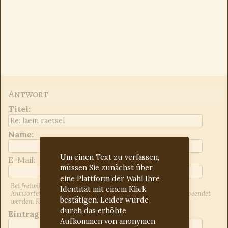
Antwort
Titel
:
Name:
Um einen Text zu verfassen,
E-Mail:
müssen Sie zunächst über
eine Plattform der Wahl Ihre
Bei freiwilliger Angabe der E-Mail-Adresse werden Sie über
Identität mit einem Klick
Antworten auf Ihren Beitrag informiert. Dies kann jederzeit beendet
bestätigen. Leider wurde
werden. Kontrollieren Sie ggf. den Spam-Ordner.
durch das erhöhte
Eintrag:
Aufkommen von anonymen