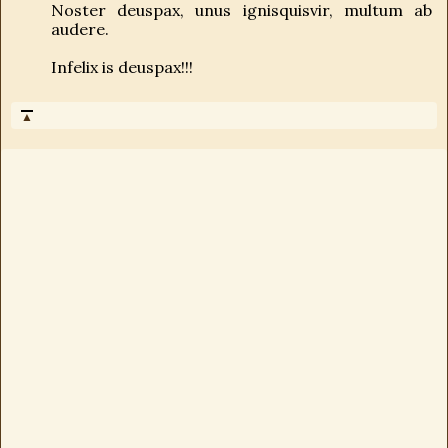
Noster deuspax, unus ignisquisvir, multum ab
audere.
Infelix is deuspax!!!
▲