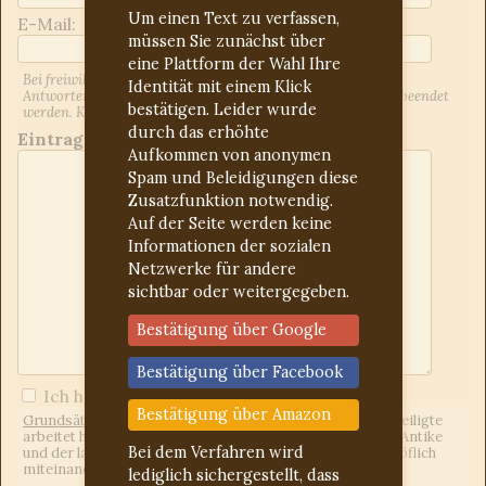
Um einen Text zu verfassen,
E-Mail:
müssen Sie zunächst über
eine Plattform der Wahl Ihre
Bei freiwilliger Angabe der E-Mail-Adresse werden Sie über
Identität mit einem Klick
Antworten auf Ihren Beitrag informiert. Dies kann jederzeit beendet
bestätigen. Leider wurde
werden. Kontrollieren Sie ggf. den Spam-Ordner.
durch das erhöhte
Eintrag:
Aufkommen von anonymen
Spam und Beleidigungen diese
Zusatzfunktion notwendig.
Auf der Seite werden keine
Informationen der sozialen
Netzwerke für andere
sichtbar oder weitergegeben.
Bestätigung über Google
Bestätigung über Facebook
Ich habe die
Forumregeln
gelesen
Bestätigung über Amazon
Grundsätzliches:
Wir sind ein freies Forum, d.h. jeder Beteiligte
arbeitet hier unentgeltlich. Uns eint das Interesse an der Antike
Bei dem Verfahren wird
und der lateinischen Sprache. Wir gehen freundlich und höflich
miteinander um.
lediglich sichergestellt, dass