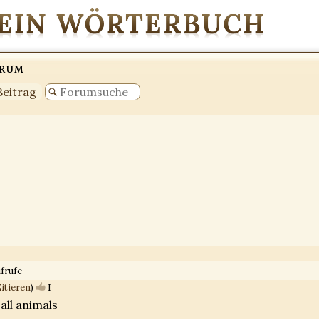
orum
Beitrag
frufe
itieren
)
I
 all animals