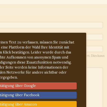
inen Text zu verfassen, müssen Sie zunächst
 eine Plattform der Wahl Ihre Identität mit
m Klick bestätigen. Leider wurde durch das
l-Adresse werden Sie über Antworten auf Ihren Beitrag informiert. Dies kann
hte Aufkommen von anonymen Spam und
lieren Sie ggf. den Spam-Ordner.
idigungen diese Zusatzfunktion notwendig.
der Seite werden keine Informationen der
alen Netzwerke für andere sichtbar oder
ergegeben.
tätigung über Google
tätigung über Facebook
tätigung über Amazon