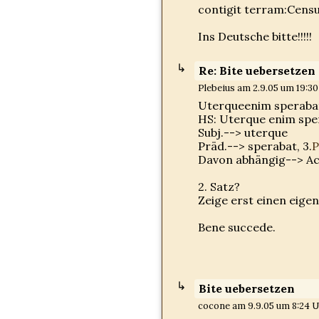
contigit terram:Cen
Ins Deutsche bitte!!!!!
Re: Bite uebersetzen
Plebeius am 2.9.05 um 19:30
Uterqueenim sperabat
HS: Uterque enim spe
Subj.--> uterque
Präd.--> sperabat, 3.
P
Davon abhängig--> AcI
2. Satz?
Zeige erst einen eig
Bene succede.
Bite uebersetzen
cocone am 9.9.05 um 8:24 U