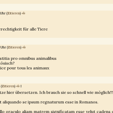
Uhr (
Zitieren
)
rechtigkeit für alle Tiere
 Uhr (
Zitieren
)
ustitia pro omnibus animalibus
zösisch?
stice pour tous les animaux
 (
Zitieren
)
I
e hier übersetzen. Ich brauch sie so schnell wie möglich!!!
 aliquando se ipsum regnaturum esse in Romanos.
illo oraculo aliam matrem significatam esse velut cadens 