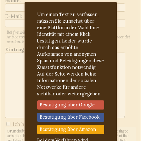
Name:
Um einen Text zu verfassen,
E-Mail:
müssen Sie zunächst über
eine Plattform der Wahl Ihre
Bei freiwilliger Angabe der E-Mail-Adresse werden Sie über
Identität mit einem Klick
Antworten auf Ihren Beitrag informiert. Dies kann jederzeit beendet
bestätigen. Leider wurde
werden. Kontrollieren Sie ggf. den Spam-Ordner.
durch das erhöhte
Eintrag:
Aufkommen von anonymen
Spam und Beleidigungen diese
Zusatzfunktion notwendig.
Auf der Seite werden keine
Informationen der sozialen
Netzwerke für andere
sichtbar oder weitergegeben.
Bestätigung über Google
Bestätigung über Facebook
Ich habe die
Forumregeln
gelesen
Bestätigung über Amazon
Grundsätzliches:
Wir sind ein freies Forum, d.h. jeder Beteiligte
arbeitet hier unentgeltlich. Uns eint das Interesse an der Antike
Bei dem Verfahren wird
und der lateinischen Sprache. Wir gehen freundlich und höflich