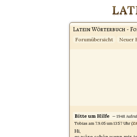
Latein Wörterbuch - F
Forumübersicht
Neuer 
Bitte um Hilfe
— 1948 Aufru
Tobias am 7.9.05 um 13:57 Uhr (
Zi
Hi,
es wäre schön wenn mir je