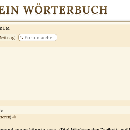
orum
Beitrag
fe
tieren
)
mand sagen könnte, was „(Die) Wächter der Freiheit“ auf 