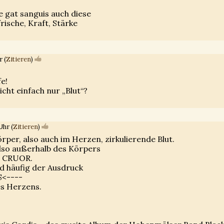
 gat sanguis auch diese
ische, Kraft, Stärke
 (
Zitieren
)
fe!
icht einfach nur „Blut“?
Uhr (
Zitieren
)
rper, also auch im Herzen, zirkulierende Blut.
lso außerhalb des Körpers
ßt CRUOR.
d häufig der Ausdruck
S<----
es Herzens.