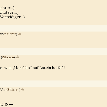
chter...)
chützer....)
Verteidiger...)
r (
Zitieren
)
 (
Zitieren
)
, was „Herzblut“ auf Latein heißt?!
 Uhr (
Zitieren
)
GUIS<--