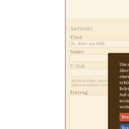
Antwort
Titel
:
Name:
Um e
E-Mail:
über
eine
Bei freiwilliger Angabe der E-Mai
erhö
jederzeit beendet werden. Kontrol
Bele
Eintrag:
Auf 
sozi
weit
Bes
Bes