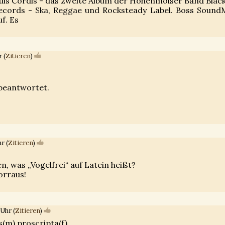
uis Cordis - das zweite Album der Hohenmölser Band Blac
Records - Ska, Reggae und Rocksteady Label. Boss Soun
f. Es
 (
Zitieren
)
 beantwortet.
r (
Zitieren
)
, was „Vogelfrei“ auf Latein heißt?
orraus!
Uhr (
Zitieren
)
s(m),proscripta(f)