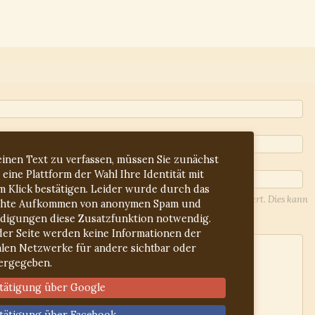
inen Text zu verfassen, müssen Sie zunächst
 eine Plattform der Wahl Ihre Identität mit
m Klick bestätigen. Leider wurde durch das
l-Adresse werden Sie über Antworten auf Ihren Beitrag informiert. Dies kann
hte Aufkommen von anonymen Spam und
lieren Sie ggf. den Spam-Ordner.
idigungen diese Zusatzfunktion notwendig.
der Seite werden keine Informationen der
alen Netzwerke für andere sichtbar oder
ergegeben.
tätigung über Google