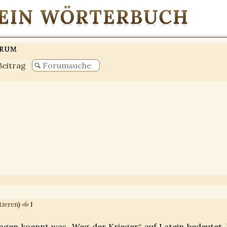
orum
Beitrag
tieren
)
I
sagen koennt was „Weg der Krieger“ auf Latein bedeutet. 