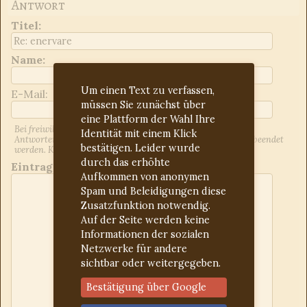
Antwort
Titel
:
Name:
Um einen Text zu verfassen,
E-Mail:
müssen Sie zunächst über
eine Plattform der Wahl Ihre
Bei freiwilliger Angabe der E-Mail-Adresse werden Sie über
Identität mit einem Klick
Antworten auf Ihren Beitrag informiert. Dies kann jederzeit beendet
bestätigen. Leider wurde
werden. Kontrollieren Sie ggf. den Spam-Ordner.
durch das erhöhte
Eintrag:
Aufkommen von anonymen
Spam und Beleidigungen diese
Zusatzfunktion notwendig.
Auf der Seite werden keine
Informationen der sozialen
Netzwerke für andere
sichtbar oder weitergegeben.
Bestätigung über Google