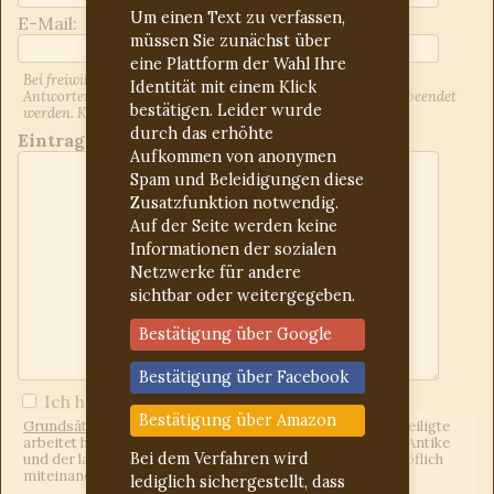
Um einen Text zu verfassen,
E-Mail:
müssen Sie zunächst über
eine Plattform der Wahl Ihre
Bei freiwilliger Angabe der E-Mail-Adresse werden Sie über
Identität mit einem Klick
Antworten auf Ihren Beitrag informiert. Dies kann jederzeit beendet
bestätigen. Leider wurde
werden. Kontrollieren Sie ggf. den Spam-Ordner.
durch das erhöhte
Eintrag:
Aufkommen von anonymen
Spam und Beleidigungen diese
Zusatzfunktion notwendig.
Auf der Seite werden keine
Informationen der sozialen
Netzwerke für andere
sichtbar oder weitergegeben.
Bestätigung über Google
Bestätigung über Facebook
Ich habe die
Forumregeln
gelesen
Bestätigung über Amazon
Grundsätzliches:
Wir sind ein freies Forum, d.h. jeder Beteiligte
arbeitet hier unentgeltlich. Uns eint das Interesse an der Antike
Bei dem Verfahren wird
und der lateinischen Sprache. Wir gehen freundlich und höflich
miteinander um.
lediglich sichergestellt, dass