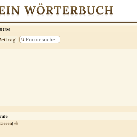
orum
Beitrag
rufe
itieren
)