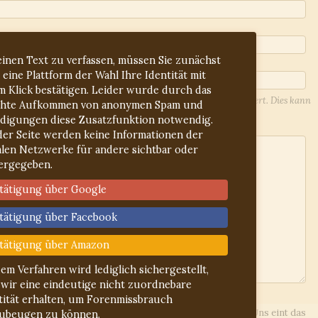
inen Text zu verfassen, müssen Sie zunächst
 eine Plattform der Wahl Ihre Identität mit
m Klick bestätigen. Leider wurde durch das
l-Adresse werden Sie über Antworten auf Ihren Beitrag informiert. Dies kann
hte Aufkommen von anonymen Spam und
lieren Sie ggf. den Spam-Ordner.
idigungen diese Zusatzfunktion notwendig.
der Seite werden keine Informationen der
alen Netzwerke für andere sichtbar oder
ergegeben.
tätigung über Google
tätigung über Facebook
tätigung über Amazon
dem Verfahren wird lediglich sichergestellt,
 wir eine eindeutige nicht zuordnebare
ln
gelesen
tität erhalten, um Forenmissbrauch
ies Forum, d.h. jeder Beteiligte arbeitet hier unentgeltlich. Uns eint das
ubeugen zu können.