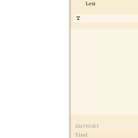
Lexi
▲
Antwort
Titel
: