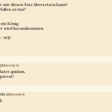
r mir diesen Satz übersetzen kann?
fallen zu tun?
ein König.
 er wird herauskommen.
t- WE!
(
Zitieren
)
latet quidam.
pareat!
Uhr (
Zitieren
)
E.