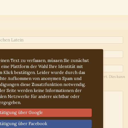
inen Text zu verfassen, müssen Sie zunächst
 eine Plattform der Wahl Ihre Identität mit
m Klick bestätigen. Leider wurde durch das
l-Adresse werden Sie über Antworten auf Ihren Beitrag informiert. Dies kann
hte Aufkommen von anonymen Spam und
lieren Sie ggf. den Spam-Ordner.
idigungen diese Zusatzfunktion notwendig.
der Seite werden keine Informationen der
alen Netzwerke für andere sichtbar oder
ergegeben.
tätigung über Google
tätigung über Facebook