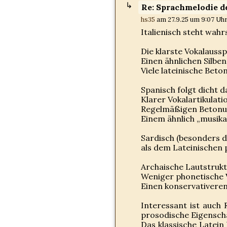
Re: Sprachmelodie d
hs35
am 27.9.25 um 9:07 Uhr
Italienisch steht wahrs
Die klarste Vokalaussp
Einen ähnlichen Silbe
Viele lateinische Bet
Spanisch folgt dicht d
Klarer Vokalartikulati
Regelmäßigen Beton
Einem ähnlich „musika
Sardisch (besonders d
als dem Lateinischen 
Archaische Lautstruk
Weniger phonetische
Einen konservativere
Interessant ist auch 
prosodische Eigenscha
Das klassische Latein