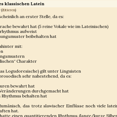
es klassischen Latein
 (
Zitieren
)
cheinlich an erster Stelle, da es:
rache bewahrt hat (5 reine Vokale wie im Lateinischen)
nrhythmus aufweist
onungsmuster beibehalten hat
ahinter mit:
on
ungsmustern
lischen“ Charakter
as Logudoresische) gilt unter Linguisten
prosodisch sehr nahestehend, da es:
turen bewahrt hat
 Veränderungen durchgemacht hat
n Rhythmus behalten hat
Rumänisch, das trotz slawischer Einflüsse noch viele latei
ften hat.
 hatte einen quantitierenden Rhythmus (lange/kurze Silben