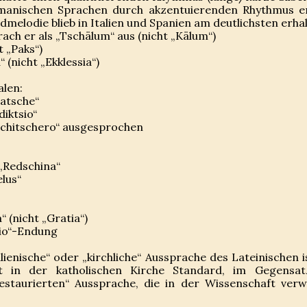
anischen Sprachen durch akzentuierenden Rhythmus e
melodie blieb in Italien und Spanien am deutlichsten erha
ach er als „Tschälum“ aus (nicht „Kälum“)
t „Paks“)
“ (nicht „Ekklessia“)
alen:
Patsche“
diktsio“
schitschero“ ausgesprochen
:
 „Redschina“
elus“
“ (nicht „Gratia“)
hio“-Endung
ienische“ oder „kirchliche“ Aussprache des Lateinischen is
t in der katholischen Kirche Standard, im Gegensat
restaurierten“ Aussprache, die in der Wissenschaft ver