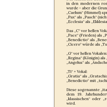
in den modernen rom
wurde - aber die Grund
„Caelum“ (Himmel) spr
„Pax“ als „Pasch“ (nich
„Ecclesia“ als „Ekklesia
Das „C“ vor hellen Vok
„Pace“ (Frieden) als „
„Benedictio“ als „Bene
„Cicero“ würde als „T
„G“ vor hellen Vokalen
„Regina“ (Königin) als
„Angelus“ als „Andsch
„Ti“ + Vokal:
„Gratia“ als „Gratschia
„Benedictio“ mit „tsc
Diese sogenannte „ital
dem 19. Jahrhunder
„klassischen“ oder „
wird.