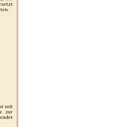
rsetzt
lten.
t seit
z zur
wendet