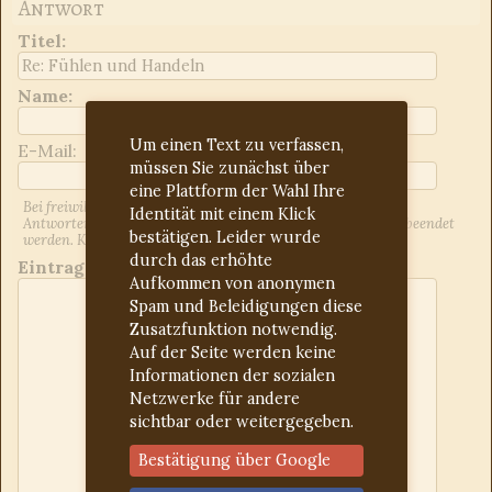
Antwort
Titel
:
Name:
Um einen Text zu verfassen,
E-Mail:
müssen Sie zunächst über
eine Plattform der Wahl Ihre
Bei freiwilliger Angabe der E-Mail-Adresse werden Sie über
Identität mit einem Klick
Antworten auf Ihren Beitrag informiert. Dies kann jederzeit beendet
bestätigen. Leider wurde
werden. Kontrollieren Sie ggf. den Spam-Ordner.
durch das erhöhte
Eintrag:
Aufkommen von anonymen
Spam und Beleidigungen diese
Zusatzfunktion notwendig.
Auf der Seite werden keine
Informationen der sozialen
Netzwerke für andere
sichtbar oder weitergegeben.
Bestätigung über Google