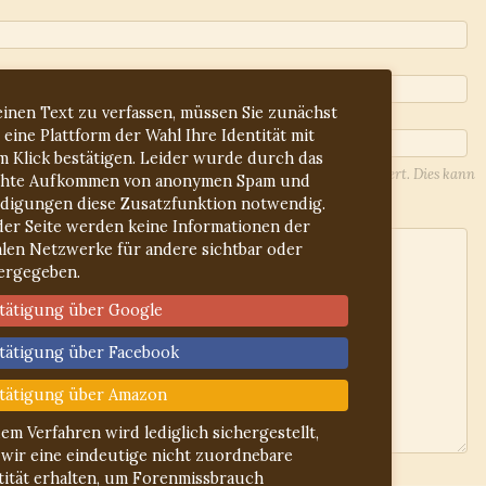
inen Text zu verfassen, müssen Sie zunächst
 eine Plattform der Wahl Ihre Identität mit
m Klick bestätigen. Leider wurde durch das
l-Adresse werden Sie über Antworten auf Ihren Beitrag informiert. Dies kann
hte Aufkommen von anonymen Spam und
lieren Sie ggf. den Spam-Ordner.
idigungen diese Zusatzfunktion notwendig.
der Seite werden keine Informationen der
alen Netzwerke für andere sichtbar oder
ergegeben.
tätigung über Google
tätigung über Facebook
tätigung über Amazon
dem Verfahren wird lediglich sichergestellt,
 wir eine eindeutige nicht zuordnebare
ln
gelesen
tität erhalten, um Forenmissbrauch