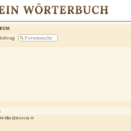
orum
Beitrag
e
34 Uhr (
Zitieren
)