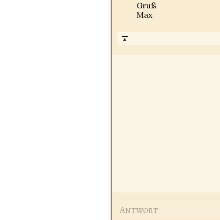
Gruß
Max
▲
Antwort