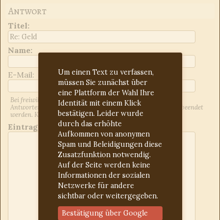
Antwort
Titel
:
Name:
Um einen Text zu verfassen,
E-Mail:
müssen Sie zunächst über
eine Plattform der Wahl Ihre
Bei freiwilliger Angabe der E-Mail-Adresse werden Sie über
Identität mit einem Klick
Antworten auf Ihren Beitrag informiert. Dies kann jederzeit beendet
bestätigen. Leider wurde
werden. Kontrollieren Sie ggf. den Spam-Ordner.
durch das erhöhte
Eintrag:
Aufkommen von anonymen
Spam und Beleidigungen diese
Zusatzfunktion notwendig.
Auf der Seite werden keine
Informationen der sozialen
Netzwerke für andere
sichtbar oder weitergegeben.
Bestätigung über Google