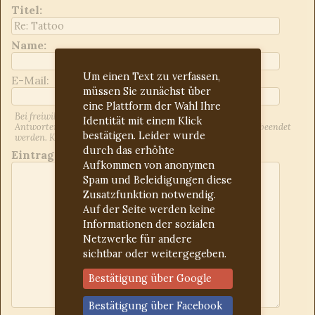
Titel
:
Name:
Um einen Text zu verfassen,
E-Mail:
müssen Sie zunächst über
eine Plattform der Wahl Ihre
Bei freiwilliger Angabe der E-Mail-Adresse werden Sie über
Identität mit einem Klick
Antworten auf Ihren Beitrag informiert. Dies kann jederzeit beendet
bestätigen. Leider wurde
werden. Kontrollieren Sie ggf. den Spam-Ordner.
durch das erhöhte
Eintrag:
Aufkommen von anonymen
Spam und Beleidigungen diese
Zusatzfunktion notwendig.
Auf der Seite werden keine
Informationen der sozialen
Netzwerke für andere
sichtbar oder weitergegeben.
Bestätigung über Google
Bestätigung über Facebook