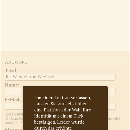
Antwort
Titel
:
Name:
Um einen Text zu verfassen,
E-Mail:
müssen Sie zunächst über
eine Plattform der Wahl Ihre
Bei freiwilliger Angabe der E-Mail-Adresse werden Sie über
Identität mit einem Klick
Antworten auf Ihren Beitrag informiert. Dies kann jederzeit beendet
bestätigen. Leider wurde
werden. Kontrollieren Sie ggf. den Spam-Ordner.
durch das erhöhte
Eintrag: