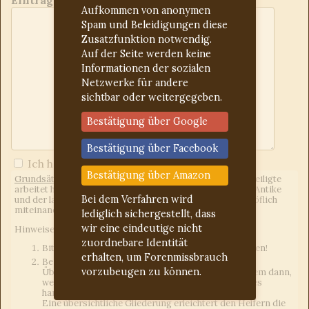
Aufkommen von anonymen
Spam und Beleidigungen diese
Zusatzfunktion notwendig.
Auf der Seite werden keine
Informationen der sozialen
Netzwerke für andere
sichtbar oder weitergegeben.
Bestätigung über Google
Bestätigung über Facebook
Ich habe die
Forumregeln
gelesen
Bestätigung über Amazon
Grundsätzliches:
Wir sind ein freies Forum, d.h. jeder Beteiligte
arbeitet hier unentgeltlich. Uns eint das Interesse an der Antike
Bei dem Verfahren wird
und der lateinischen Sprache. Wir gehen freundlich und höflich
miteinander um.
lediglich sichergestellt, dass
wir eine eindeutige nicht
Hinweise an die Fragesteller:
zuordnebare Identität
Bitte für jedes Anliegen einen neuen Beitrag erstellen!
erhalten, um Forenmissbrauch
Bei Latein-Deutsch-Übersetzungen einen eigenen
vorzubeugen zu können.
Übersetzungsversuch mit angeben. Das gilt vor allem dann,
wenn es sich um Hausaufgaben oder Vergleichbares
handelt.
Eine übersichtliche Gliederung erleichtert den Helfern die