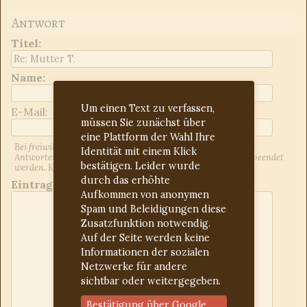
Antwort
Titel
:
Name:
Um einen Text zu verfassen,
E-Mail:
müssen Sie zunächst über
eine Plattform der Wahl Ihre
Bei freiwilliger Angabe der E-Mail-Adresse werden Sie über
Identität mit einem Klick
Antworten auf Ihren Beitrag informiert. Dies kann jederzeit beendet
bestätigen. Leider wurde
werden. Kontrollieren Sie ggf. den Spam-Ordner.
durch das erhöhte
Eintrag:
Aufkommen von anonymen
Spam und Beleidigungen diese
Zusatzfunktion notwendig.
Auf der Seite werden keine
Informationen der sozialen
Netzwerke für andere
sichtbar oder weitergegeben.
Bestätigung über Google