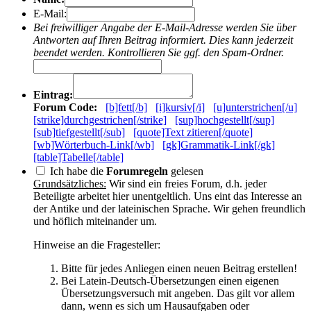
E-Mail:
Bei freiwilliger Angabe der E-Mail-Adresse werden Sie über
Antworten auf Ihren Beitrag informiert. Dies kann jederzeit
beendet werden. Kontrollieren Sie ggf. den Spam-Ordner.
Eintrag:
Forum Code:
[b]fett[/b]
[i]kursiv[/i]
[u]unterstrichen[/u]
[strike]durchgestrichen[/strike]
[sup]hochgestellt[/sup]
[sub]tiefgestellt[/sub]
[quote]Text zitieren[/quote]
[wb]Wörterbuch-Link[/wb]
[gk]Grammatik-Link[/gk]
[table]Tabelle[/table]
Ich habe die
Forumregeln
gelesen
Grundsätzliches:
Wir sind ein freies Forum, d.h. jeder
Beteiligte arbeitet hier unentgeltlich. Uns eint das Interesse an
der Antike und der lateinischen Sprache. Wir gehen freundlich
und höflich miteinander um.
Hinweise an die Fragesteller:
Bitte für jedes Anliegen einen neuen Beitrag erstellen!
Bei Latein-Deutsch-Übersetzungen einen eigenen
Übersetzungsversuch mit angeben. Das gilt vor allem
dann, wenn es sich um Hausaufgaben oder