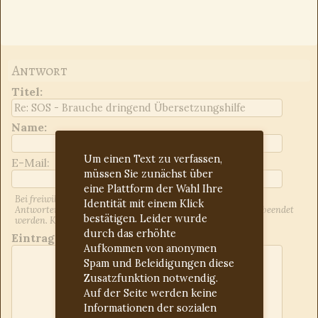
Antwort
Titel
:
Name:
Um einen Text zu verfassen,
E-Mail:
müssen Sie zunächst über
eine Plattform der Wahl Ihre
Bei freiwilliger Angabe der E-Mail-Adresse werden Sie über
Identität mit einem Klick
Antworten auf Ihren Beitrag informiert. Dies kann jederzeit beendet
bestätigen. Leider wurde
werden. Kontrollieren Sie ggf. den Spam-Ordner.
durch das erhöhte
Eintrag:
Aufkommen von anonymen
Spam und Beleidigungen diese
Zusatzfunktion notwendig.
Auf der Seite werden keine
Informationen der sozialen