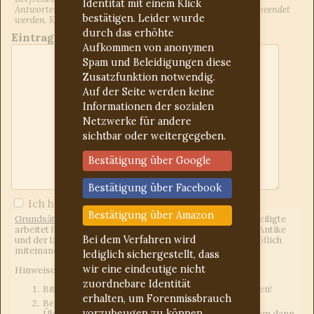
Identität mit einem Klick
Antworten auf Ihren Beitrag informiert. Dies kann jederzeit beendet
bestätigen. Leider wurde
werden. Kontrollieren Sie ggf. den Spam-Ordner.
durch das erhöhte
Eintrag:
Aufkommen von anonymen
Spam und Beleidigungen diese
Zusatzfunktion notwendig.
Auf der Seite werden keine
Informationen der sozialen
Netzwerke für andere
sichtbar oder weitergegeben.
Bestätigung über Google
Bestätigung über Facebook
Ich habe die
Forumregeln
gelesen
Bestätigung über Amazon
Grundsätzliches:
Wir sind ein freies Forum, d.h. jeder Beteiligte
arbeitet hier unentgeltlich. Uns eint das Interesse an der Antike
Bei dem Verfahren wird
und der lateinischen Sprache. Wir gehen freundlich und höflich
miteinander um.
lediglich sichergestellt, dass
wir eine eindeutige nicht
Hinweise an die Fragesteller:
zuordnebare Identität
Bitte für jedes Anliegen einen neuen Beitrag erstellen!
erhalten, um Forenmissbrauch
Bei Latein-Deutsch-Übersetzungen einen eigenen
vorzubeugen zu können.
Übersetzungsversuch mit angeben. Das gilt vor allem dann,