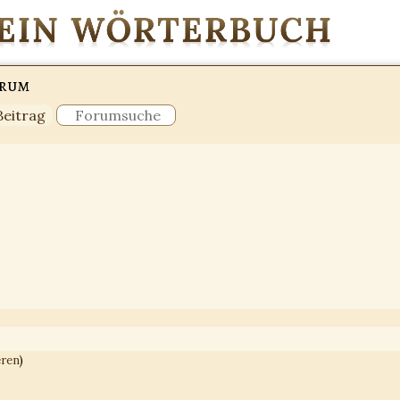
orum
Beitrag
eren
)