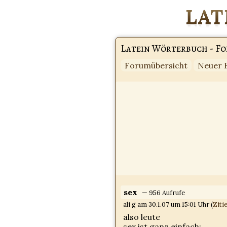
Latein Wörterbuch - F
Forumübersicht
Neuer 
sex
— 956 Aufrufe
ali g am 30.1.07 um 15:01 Uhr (
Ziti
also leute
sex ist ganz einfach: