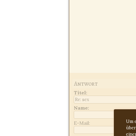
Antwort
Titel
:
Name:
Um e
E-Mail:
über
eine