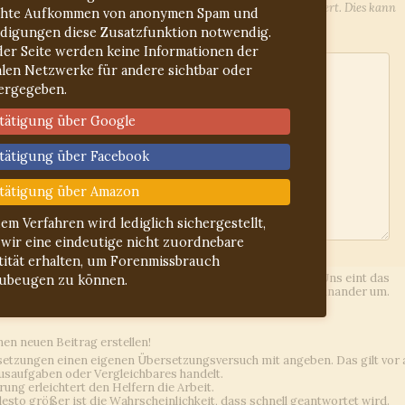
l-Adresse werden Sie über Antworten auf Ihren Beitrag informiert. Dies kann
hte Aufkommen von anonymen Spam und
lieren Sie ggf. den Spam-Ordner.
idigungen diese Zusatzfunktion notwendig.
der Seite werden keine Informationen der
alen Netzwerke für andere sichtbar oder
ergegeben.
tätigung über Google
tätigung über Facebook
tätigung über Amazon
dem Verfahren wird lediglich sichergestellt,
 wir eine eindeutige nicht zuordnebare
ln
gelesen
tität erhalten, um Forenmissbrauch
ies Forum, d.h. jeder Beteiligte arbeitet hier unentgeltlich. Uns eint das
ubeugen zu können.
lateinischen Sprache. Wir gehen freundlich und höflich miteinander um.
inen neuen Beitrag erstellen!
etzungen einen eigenen Übersetzungsversuch mit angeben. Das gilt vor 
usaufgaben oder Vergleichbares handelt.
rung erleichtert den Helfern die Arbeit.
 desto größer ist die Wahrscheinlichkeit, dass schnell geantwortet wird.