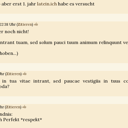
 aber erst 1. jahr
latein.ich
habe es versucht
2:38 Uhr (
Zitieren
)
r noch nicht!
ntrant tuam, sed solum pauci tuum animum relinquunt ves
hoben...)
hr (
Zitieren
)
 in tua vitae intrant, sed paucae vestigiis in tuus 
 oda?
hr (
Zitieren
)
ndnis:
ch Perfekt *respekt*