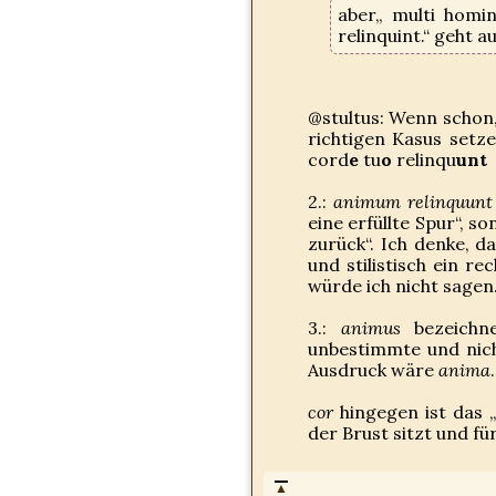
aber„ multi homin
relinquint.“ geht a
@stultus: Wenn schon,
richtigen Kasus setze
cord
e
tu
o
relinqu
unt
2.:
animum relinquunt v
eine erfüllte Spur“, s
zurück“. Ich denke, d
und stilistisch ein re
würde ich nicht sagen
3.:
animus
bezeichne
unbestimmte und nicht
Ausdruck wäre
anima
.
cor
hingegen ist das „
der Brust sitzt und fü
▲