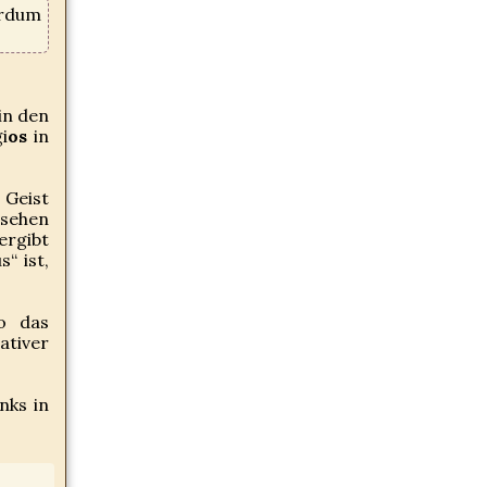
ordum
in den
i
os
in
 Geist
rsehen
ergibt
“ ist,
so das
ativer
nks in