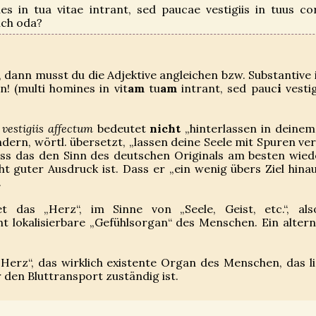
es in tua vitae intrant, sed paucae vestigiis in tuus c
uch oda?
 dann musst du die Adjektive angleichen bzw. Substantive 
n! (multi homines in vit
am
tu
am
intrant, sed pauc
i
vestig
estigiis affectum
bedeutet
nicht
„hinterlassen in deinem
ondern, wörtl. übersetzt, „lassen deine Seele mit Spuren ve
ass das den Sinn des deutschen Originals am besten wied
cht guter Ausdruck ist. Dass er „ein wenig übers Ziel hinaus
.
t das „Herz“, im Sinne von „Seele, Geist, etc.“, al
 lokalisierbare „Gefühlsorgan“ des Menschen. Ein altern
Herz“, das wirklich existente Organ des Menschen, das li
r den Bluttransport zuständig ist.