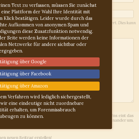
inen Text zu verfassen, müssen Sie zunächst
 eine Plattform der Wahl Ihre Identität mit
m Klick bestätigen. Leider wurde durch das
l-Adresse werden Sie über Antworten auf Ihren Beitrag informiert. Dies kann
hte Aufkommen von anonymen Spam und
lieren Sie ggf. den Spam-Ordner.
idigungen diese Zusatzfunktion notwendig.
der Seite werden keine Informationen der
alen Netzwerke für andere sichtbar oder
ergegeben.
tätigung über Google
tätigung über Facebook
tätigung über Amazon
dem Verfahren wird lediglich sichergestellt,
 wir eine eindeutige nicht zuordnebare
ln
gelesen
tität erhalten, um Forenmissbrauch
ies Forum, d.h. jeder Beteiligte arbeitet hier unentgeltlich. Uns eint das
ubeugen zu können.
lateinischen Sprache. Wir gehen freundlich und höflich miteinander um.
inen neuen Beitrag erstellen!