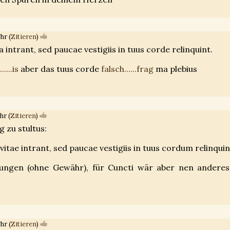
hr (
Zitieren
)
a intrant, sed paucae vestigiis in tuus corde relinquint.
.....is
aber das tuus corde
falsch......frag
ma plebius
hr (
Zitieren
)
 zu stultus:
vitae intrant, sed paucae vestigiis in tuus cordum relinquin
ungen (ohne Gewähr), für Cuncti wär aber nen andere
hr (
Zitieren
)