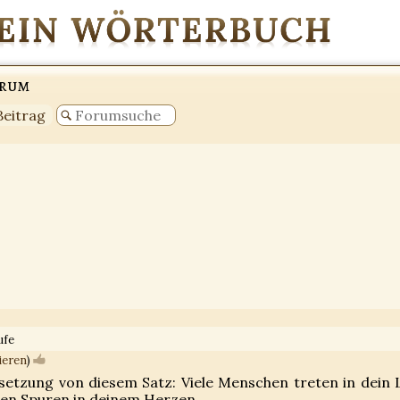
orum
Beitrag
ufe
ieren
)
setzung von diesem Satz: Viele Menschen treten in dein 
sen Spuren in deinem Herzen