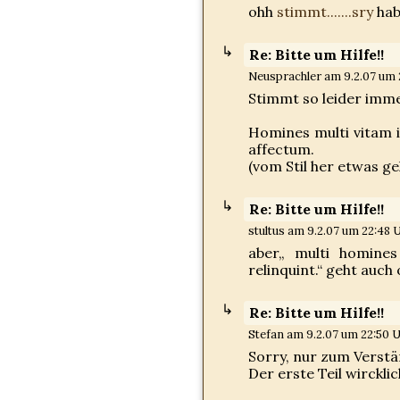
ohh
stimmt.......sry
hab
Re: Bitte um Hilfe!!
Neusprachler am 9.2.07 um 2
Stimmt so leider imme
Homines multi vitam i
affectum.
(vom Stil her etwas ge
Re: Bitte um Hilfe!!
stultus am 9.2.07 um 22:48 U
aber„ multi homines
relinquint.“ geht auch
Re: Bitte um Hilfe!!
Stefan am 9.2.07 um 22:50 U
Sorry, nur zum Verstä
Der erste Teil wirckli