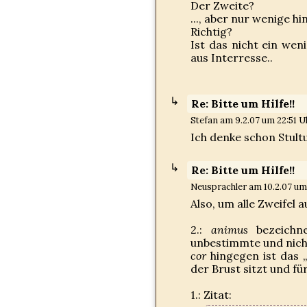
Der Zweite?
..., aber nur wenige h
Richtig?
Ist das nicht ein wen
aus Interresse..
Re: Bitte um Hilfe!!
Stefan am 9.2.07 um 22:51 Uh
Ich denke schon Stult
Re: Bitte um Hilfe!!
Neusprachler am 10.2.07 um 
Also, um alle Zweifel
2.:
animus
bezeichne
unbestimmte und nicht
cor
hingegen ist das „
der Brust sitzt und fü
1.: Zitat: