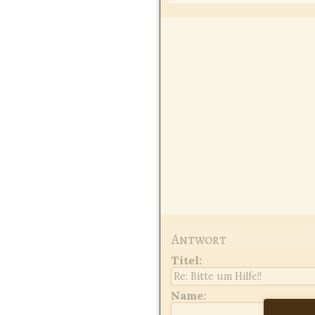
Antwort
Titel
:
Name: