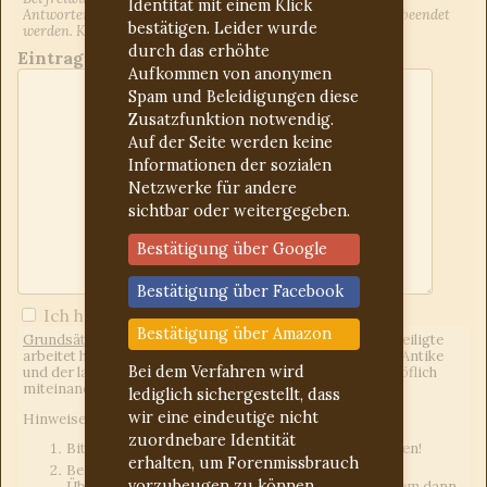
Identität mit einem Klick
Antworten auf Ihren Beitrag informiert. Dies kann jederzeit beendet
bestätigen. Leider wurde
werden. Kontrollieren Sie ggf. den Spam-Ordner.
durch das erhöhte
Eintrag:
Aufkommen von anonymen
Spam und Beleidigungen diese
Zusatzfunktion notwendig.
Auf der Seite werden keine
Informationen der sozialen
Netzwerke für andere
sichtbar oder weitergegeben.
Bestätigung über Google
Bestätigung über Facebook
Ich habe die
Forumregeln
gelesen
Bestätigung über Amazon
Grundsätzliches:
Wir sind ein freies Forum, d.h. jeder Beteiligte
arbeitet hier unentgeltlich. Uns eint das Interesse an der Antike
Bei dem Verfahren wird
und der lateinischen Sprache. Wir gehen freundlich und höflich
miteinander um.
lediglich sichergestellt, dass
wir eine eindeutige nicht
Hinweise an die Fragesteller:
zuordnebare Identität
Bitte für jedes Anliegen einen neuen Beitrag erstellen!
erhalten, um Forenmissbrauch
Bei Latein-Deutsch-Übersetzungen einen eigenen
vorzubeugen zu können.
Übersetzungsversuch mit angeben. Das gilt vor allem dann,