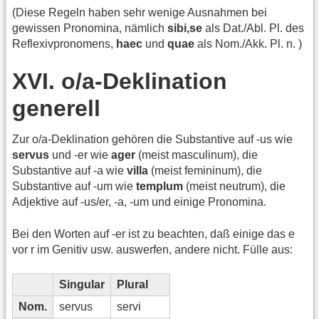
(Diese Regeln haben sehr wenige Ausnahmen bei
gewissen Pronomina, nämlich
sibi,se
als Dat./Abl. Pl. des
Reflexivpronomens,
haec
und
quae
als Nom./Akk. Pl. n. )
XVI. o/a-Deklination
generell
Zur o/a-Deklination gehören die Substantive auf -us wie
servus
und -er wie
ager
(meist masculinum), die
Substantive auf -a wie
villa
(meist femininum), die
Substantive auf -um wie
templum
(meist neutrum), die
Adjektive auf -us/er, -a, -um und einige Pronomina.
Bei den Worten auf -er ist zu beachten, daß einige das e
vor r im Genitiv usw. auswerfen, andere nicht. Fülle aus:
Singular
Plural
Nom.
servus
servi