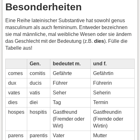
Besonderheiten
Eine Reihe lateinischer Substantive hat sowohl genus
masculinum als auch femininum. Entweder bezeichnen
sie mal männliche, mal weibliche Wesen oder sie ändern
das Geschlecht mit der Bedeutung (z.B.
dies
). Fülle die
Tabelle aus!
Gen.
bedeutet m.
und f.
comes
comitis
Gefährte
Gefährtin
dux
ducis
Führer
Führerin
vates
vatis
Seher
Seherin
dies
diei
Tag
Termin
hospes
hospitis
Gastfreund
Gastfreundin
(Fremder oder
(Fremde oder
Wirt)
Wirtin)
parens
parentis
Vater
Mutter