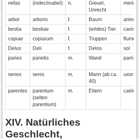
nefas
(indeclinabel)
n.
Greuel,
meridi
Unrecht
arbor
arboris
f.
Baum
aries
bestia
bestiae
f.
(wildes) Tier
canis
copiae
copiarum
f.
Truppen
flumen
Delus
Deli
f.
Delos
sol
paries
parietis
m.
Wand
parrici
senex
senis
m.
Mann (ab ca.
uxor
40)
parentes
parentum
m.
Eltern
caeles
(selten
parentium)
XIV. Natürliches
Geschlecht,