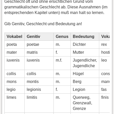
Geschlecht oft und ohne ersichtlichen Grund vom
grammatikalischen Geschlecht ab. Diese Ausnahmen (im
entsprechenden Kapitel unten) muß man halt so lernen.
Gib Genitiv, Geschlecht und Bedeutung an!
Vokabel
Genitiv
Genus
Bedeutung
Vokab
poeta
poetae
m.
Dichter
rex
mater
matris
f.
Mutter
hostis
iuvenis
iuvenis
m.f.
Jugendlicher,
leo
Jugendliche
collis
collis
m.
Hügel
consul
mons
montis
m.
Berg
manus
legio
legionis
f.
Legion
fas
limes
limitis
m.
Querweg,
finis
Grenzwall,
Grenze