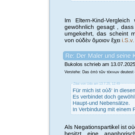
Im Eltern-Kind-Vergleic
gewöhnlich gesagt , dass
umgekehrt, das scheint m
von οὑδὲν ὅμοιον ἔχει
i.S.v.
Re: Der Maler und seine 
Bukolos schrieb am 13.07.2025
Verstehe: Das ἀπὸ τῶν τέκνων deutest d
Zitat von Udo am 13.7.25, 12:49
Für mich ist 
Es verbindet doch gewöhl
Haupt-und Nebensätze.
In Verbindung mit einem P
Als Negationspartikel ist 
besitzt eine anaphoris