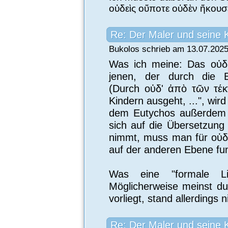
οὐδεὶς οὔποτε οὐδὲν ἤκουσ
Re: Der Maler und seine 
Bukolos schrieb am 13.07.2025
Was ich meine: Das οὐδ'
jenen, der durch die B
(Durch οὐδ' ἀπὸ τῶν τέκ
Kindern ausgeht, ...", wir
dem Eutychos außerdem Un
sich auf die Übersetzung
nimmt, muss man für οὑδὲ
auf der anderen Ebene funk
Was eine "formale Lit
Möglicherweise meinst d
vorliegt, stand allerdings n
Re: Der Maler und seine 