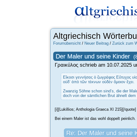
Altgriechisch Wörterb
Forumübersicht
/
Neuer Beitrag
/
Zurück zum W
Der Maler und seine Kinder
(
Γραικύλος schrieb am 10.07.2025 u
Εἴκοσι γεννήσας ὁ ζωγράφος Εὔτυχος υἱ
οὐδ‘ ἀπὸ τῶν τέκνων οὑδὲν ὅμοιον ἔχει.
Zwanzig Söhne schon sind’s, die der Mal
doch von der sämtlichen Brut ähnelt dem 
[i][Lukillios; Anthologia Graeca XI 215][/quote]
Bei einem Maler ist das wohl doppelt peinlich.
Re: Der Maler und seine 