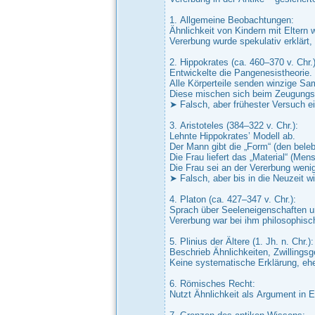
1. Allgemeine Beobachtungen:
Ähnlichkeit von Kindern mit Eltern 
Vererbung wurde spekulativ erklärt, 
2. Hippokrates (ca. 460–370 v. Chr.)
Entwickelte die Pangenesistheorie.
Alle Körperteile senden winzige Sa
Diese mischen sich beim Zeugungs
➤ Falsch, aber frühester Versuch ei
3. Aristoteles (384–322 v. Chr.):
Lehnte Hippokrates’ Modell ab.
Der Mann gibt die „Form“ (den bele
Die Frau liefert das „Material“ (Mens
Die Frau sei an der Vererbung wenige
➤ Falsch, aber bis in die Neuzeit wi
4. Platon (ca. 427–347 v. Chr.):
Sprach über Seeleneigenschaften u
Vererbung war bei ihm philosophisch
5. Plinius der Ältere (1. Jh. n. Chr.):
Beschrieb Ähnlichkeiten, Zwillings
Keine systematische Erklärung, eh
6. Römisches Recht:
Nutzt Ähnlichkeit als Argument in E