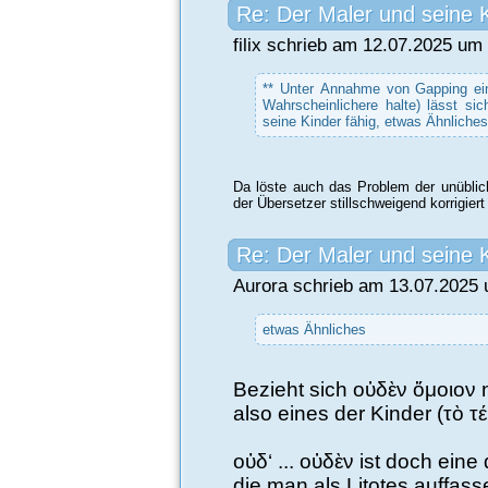
Re: Der Maler und seine 
filix schrieb am 12.07.2025 um
** Unter Annahme von Gapping ein
Wahrscheinlichere halte) lässt sic
seine Kinder fähig, etwas Ähnliche
Da löste auch das Problem der unüblich
der Übersetzer stillschweigend korrigiert
Re: Der Maler und seine 
Aurora schrieb am 13.07.2025 
etwas Ähnliches
Bezieht sich οὑδὲν ὅμοιον 
also eines der Kinder (τὸ τ
οὐδ‘ ... οὑδὲν ist doch ein
die man als Litotes auffass