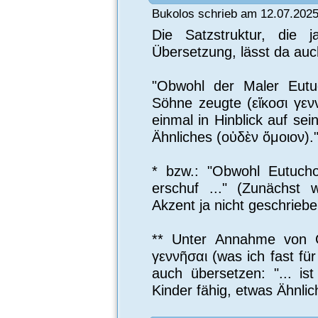
Bukolos schrieb am 12.07.2025
Die Satzstruktur, die j
Übersetzung, lässt da auc
"Obwohl der Maler Eut
Söhne zeugte (εἴκοσι γεννή
einmal in Hinblick auf se
Ähnliches (οὑδὲν ὅμοιον).
* bzw.: "Obwohl Eutuch
erschuf ..." (Zunächst 
Akzent ja nicht geschriebe
** Unter Annahme von 
γεννῆσαι (was ich fast für
auch übersetzen: "... ist
Kinder fähig, etwas Ähnlic