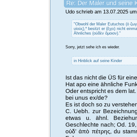
Re: Der Maler und seine 
Udo schrieb am 13.07.2025 um 
"Obwohl der Maler Eutuchos (ὁ ζωγ
υἱοὺς),* besitzt er (ἔχει) nicht ei
Ähnliches (οὑδὲν ὅμοιον)."
Sorry, jetzt sehe ich es wieder.
in Hinblick auf seine Kinder
Ist das nicht die ÜS für ei
Hat apo eine ähnliche Funk
Oder entspricht es dem lat.
bei unus ex/de?
Es ist doch so zu verstehe
C. Uebh. zur Bezeichnun
etwas u. ähnl. Bezieh
Geschlechte nach; Od. 19,
οὐδ' ἀπὸ πέτρης, du stamm