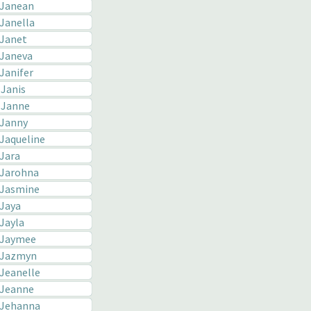
Janean
Janella
Janet
Janeva
Janifer
Janis
Janne
Janny
Jaqueline
Jara
Jarohna
Jasmine
Jaya
Jayla
Jaymee
Jazmyn
Jeanelle
Jeanne
Jehanna