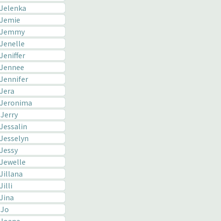
Jelenka
Jemie
Jemmy
Jenelle
Jeniffer
Jennee
Jennifer
Jera
Jeronima
Jerry
Jessalin
Jesselyn
Jessy
Jewelle
Jillana
Jilli
Jina
Jo