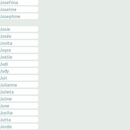
Josefiina
Joseline
Josephine
Josie
Josée
Jovita
Joyce
Joëlle
Judi
Judy
Juli
Julianna
Julieta
Juline
June
Jusilia
Jutta
Jördis