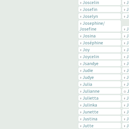
Joscelin
J
♀
♀
Josefin
J
♀
♀
Joselyn
J
♀
♀
Josephine/
♀
Josefine
J
♀
Josina
J
♀
♀
Joséphine
J
♀
♀
Joy
J
♀
♀
Joycelin
J
♀
♀
Jsandye
J
♀
♀
Judie
J
♀
♀
Judye
J
♀
♀
Julia
J
♀
♀
Julianne
J
♀
☆
Julietta
J
♀
♀
Julinka
J
♀
♀
Junette
J
♀
♀
Justina
J
♀
♀
Jutte
J
♀
♀