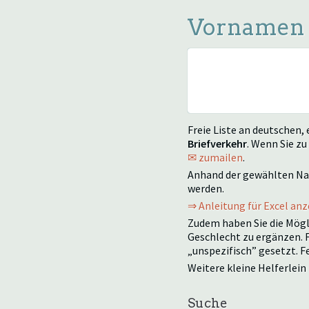
Vornamen
Freie Liste an deutschen
Briefverkehr
. Wenn Sie z
✉ zumailen
.
Anhand der gewählten Na
werden.
⇒ Anleitung für Excel an
Zudem haben Sie die Mögl
Geschlecht zu ergänzen. 
„unspezifisch” gesetzt. F
Weitere kleine Helferlein
Suche