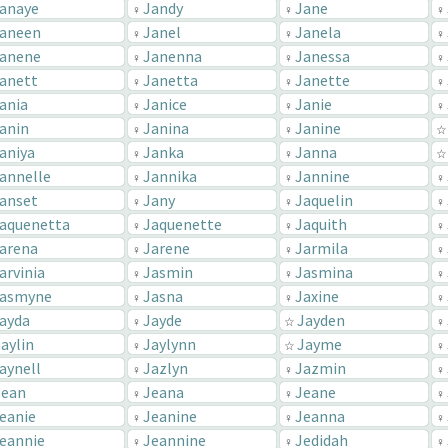
anaye
Jandy
Jane
♀
♀
♀
aneen
Janel
Janela
♀
♀
♀
anene
Janenna
Janessa
♀
♀
♀
anett
Janetta
Janette
♀
♀
♀
ania
Janice
Janie
♀
♀
♀
anin
Janina
Janine
♀
♀
☆
aniya
Janka
Janna
♀
♀
☆
annelle
Jannika
Jannine
♀
♀
♀
anset
Jany
Jaquelin
♀
♀
♀
aquenetta
Jaquenette
Jaquith
♀
♀
♀
arena
Jarene
Jarmila
♀
♀
♀
arvinia
Jasmin
Jasmina
♀
♀
♀
asmyne
Jasna
Jaxine
♀
♀
♀
ayda
Jayde
Jayden
♀
☆
♀
aylin
Jaylynn
Jayme
♀
☆
♀
aynell
Jazlyn
Jazmin
♀
♀
♀
Jean
Jeana
Jeane
♀
♀
♀
eanie
Jeanine
Jeanna
♀
♀
♀
eannie
Jeannine
Jedidah
♀
♀
♀