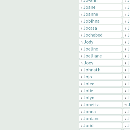
Jo-ann
J
♀
♀
Joane
J
♀
♀
Joanne
J
♀
♀
Jobihna
J
♀
♀
Jocasa
J
♀
♀
Jochebed
J
♀
♀
Jody
J
☆
♀
Joeline
J
♀
♀
Joelliane
J
♀
♀
Joey
J
☆
♀
Johnath
J
♀
♀
Jojo
J
♀
♀
Jolee
J
♀
♀
Jolie
J
♀
♀
Jolyn
J
♀
♀
Jonetta
♀
☆
Jonna
J
♀
♀
Jordane
J
♀
♀
Jorid
J
♀
♀