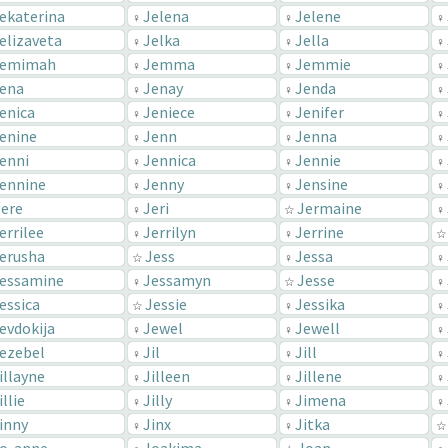
ekaterina
Jelena
Jelene
♀
♀
♀
elizaveta
Jelka
Jella
♀
♀
♀
Jemimah
Jemma
Jemmie
♀
♀
♀
ena
Jenay
Jenda
♀
♀
♀
enica
Jeniece
Jenifer
♀
♀
♀
enine
Jenn
Jenna
♀
♀
♀
enni
Jennica
Jennie
♀
♀
♀
ennine
Jenny
Jensine
♀
♀
♀
Jere
Jeri
Jermaine
♀
☆
♀
errilee
Jerrilyn
Jerrine
♀
♀
☆
erusha
Jess
Jessa
☆
♀
♀
essamine
Jessamyn
Jesse
♀
☆
♀
essica
Jessie
Jessika
☆
♀
♀
evdokija
Jewel
Jewell
♀
♀
♀
ezebel
Jil
Jill
♀
♀
♀
illayne
Jilleen
Jillene
♀
♀
♀
illie
Jilly
Jimena
♀
♀
♀
inny
Jinx
Jitka
♀
♀
☆