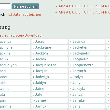
♀
Alle
A
B
C
D
E
F
G
H
I
J
K
L
M
N
♂
Alle
A
B
C
D
E
F
G
H
I
J
K
L
M
N
ich
☑ Datei abgleichen
nung
be / zum Listen-Download
acenta
Jacey
Jacinda
♀
♀
♀
acinthe
Jackeline
Jackelyn
♀
♀
♀
acklin
Jacklyn
Jackquelin
♀
♀
♀
aclin
Jaclyn
Jacquelin
♀
♀
♀
acquelynn
Jacquenetta
Jacquenette
♀
♀
♀
acqui
Jacquie
Jacynth
♀
♀
☆
Jaden
Jadwiga
Jadyn
♀
☆
♀
aida
Jaidyn
Jailyn
♀
♀
☆
Jaimie
Jaine
Jakayla
♀
♀
♀
ala
Jale
Jaliyah
♀
♀
♀
ami
Jamie
Jamike
☆
♀
♀
Jammie
Jamya
Jana
♀
♀
♀