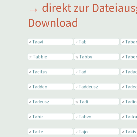
→ direkt zur Dateiaus
Download
Taavi
Tab
Taba
♂
♂
♂
Tabbie
Tabby
Tabe
☆
☆
♂
Tacitus
Tad
Tada
♂
♂
♂
Taddeo
Taddeusz
Tade
♂
♂
♂
Tadeusz
Tadi
Tadio
♂
☆
♂
Tahir
Tahvo
Tailo
♂
♂
♂
Taite
Tajo
Takis
♂
♂
♂