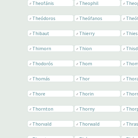
Theofánis
Theophil
Theop
♂
♂
♂
Theódoros
Theófanos
Theóf
♂
♂
♂
Thibaut
Thierry
Thies
♂
♂
♂
Thimorn
Thion
This
♂
♂
♂
Thodorós
Thom
Tho
♂
♂
♂
Thomás
Thor
Thora
♂
♂
♂
Thore
Thorin
Thor
♂
♂
♂
Thornton
Thorny
Thor
♂
♂
♂
Thorvald
Thorwald
Thras
♂
♂
♂