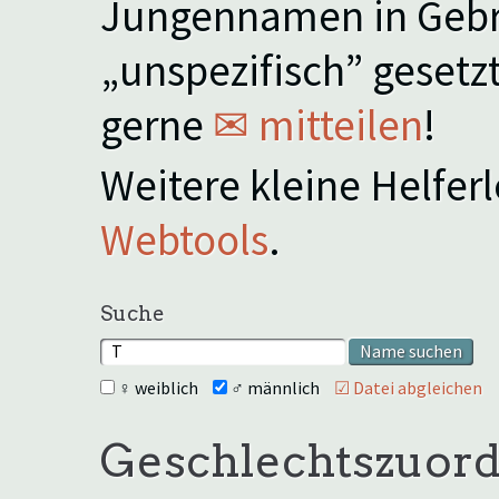
Jungennamen in Gebra
„unspezifisch” gesetzt
gerne
✉ mitteilen
!
Weitere kleine Helfer
Webtools
.
Suche
♀ weiblich
♂ männlich
☑ Datei abgleichen
Geschlechtszuor