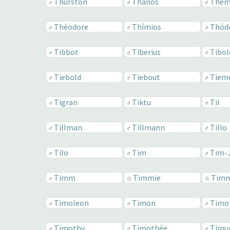
Thurston
Thános
Thém
♂
♂
♂
Théodore
Thímios
Thód
♂
♂
♂
Tibbot
Tiberius
Tibol
♂
♂
♂
Tiebold
Tiebout
Tiem
♂
♂
♂
Tigran
Tiktu
Til
♂
♂
♂
Tillman
Tillmann
Tillo
♂
♂
♂
Tilo
Tim
Tim-
♂
♂
♂
Timm
Timmie
Tim
♂
☆
☆
Timoleon
Timon
Timo
♂
♂
♂
Timothy
Timothée
Timu
♂
♂
♂