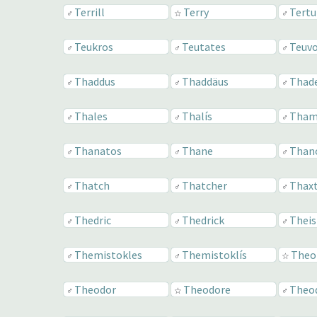
Terrill
Terry
Tertu
♂
☆
♂
Teukros
Teutates
Teuv
♂
♂
♂
Thaddus
Thaddäus
Thad
♂
♂
♂
Thales
Thalís
Tham
♂
♂
♂
Thanatos
Thane
Than
♂
♂
♂
Thatch
Thatcher
Thax
♂
♂
♂
Thedric
Thedrick
Theis
♂
♂
♂
Themistokles
Themistoklís
Theo
♂
♂
☆
Theodor
Theodore
Theod
♂
☆
♂