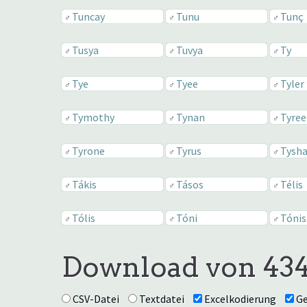
Tuncay
Tunu
Tunç
♂
♂
♂
Tusya
Tuvya
Ty
♂
♂
♂
Tye
Tyee
Tyler
♂
♂
♂
Tymothy
Tynan
Tyree
♂
♂
♂
Tyrone
Tyrus
Tysh
♂
♂
♂
Tákis
Tásos
Télis
♂
♂
♂
Tólis
Tóni
Tónis
♂
♂
♂
Download von 43
CSV-Datei
Textdatei
Excelkodierung
Ge