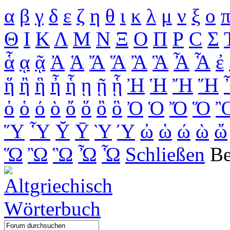
α
β
γ
δ
ε
ζ
η
θ
ι
κ
λ
μ
ν
ξ
ο
Θ
Ι
Κ
Λ
Μ
Ν
Ξ
Ο
Π
Ρ
C
Σ
ἇ
ᾳ
ᾷ
Ἀ
Ἁ
Ἄ
Ἅ
Ἂ
Ἃ
Ἆ
Ἇ
ἐ
ἥ
ἢ
ἣ
ἦ
ἧ
ῃ
ῇ
ᾗ
Ἠ
Ἡ
Ἤ
Ἥ
ὀ
ὁ
ό
ὸ
ὄ
ὅ
ὂ
ὃ
Ὀ
Ὁ
Ὄ
Ὅ
Ὕ
Ὗ
Ῠ
Ῡ
Ὺ
Ύ
ὠ
ὡ
ώ
ὼ
ὤ
Ὥ
Ὢ
Ὣ
Ὦ
Ὧ
Schließen
B