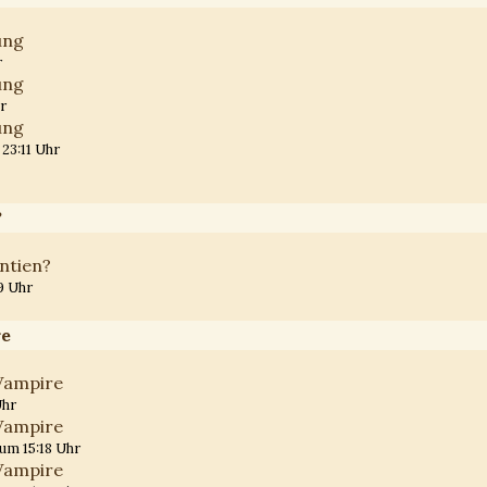
ung
r
ung
r
ung
23:11 Uhr
?
ntien?
9 Uhr
re
 Vampire
Uhr
 Vampire
um 15:18 Uhr
 Vampire