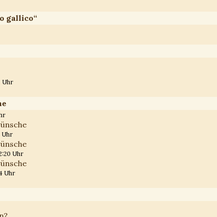
o gallico“
1 Uhr
he
hr
wünsche
5 Uhr
wünsche
2:20 Uhr
wünsche
4 Uhr
en?